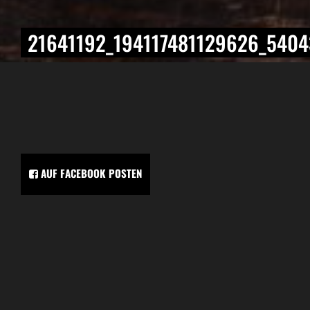
21641192_194117481129626_540
AUF FACEBOOK POSTEN