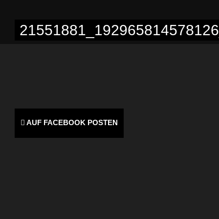
21551881_192965814578126
AUF FACEBOOK POSTEN